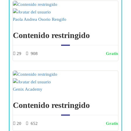
Paola Andrea Osorio Rengifo
Contenido restringido
29
908
Gratis
Genix Academy
Contenido restringido
20
652
Gratis