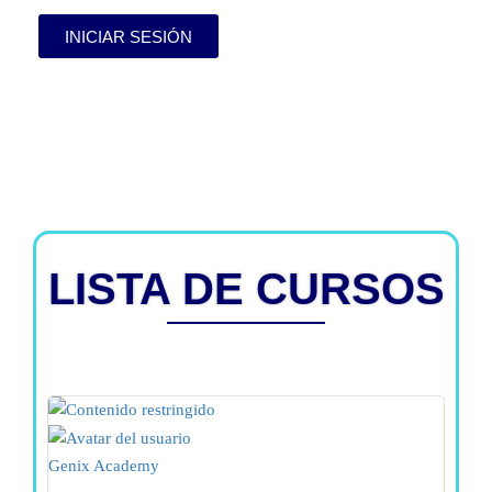
INICIAR SESIÓN
LISTA DE CURSOS
Genix Academy