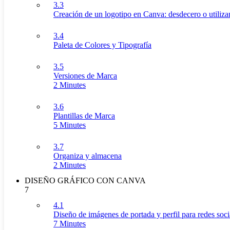
3.3
Creación de un logotipo en Canva: desdecero o utilizan
3.4
Paleta de Colores y Tipografía
3.5
Versiones de Marca
2 Minutes
3.6
Plantillas de Marca
5 Minutes
3.7
Organiza y almacena
2 Minutes
DISEÑO GRÁFICO CON CANVA
7
4.1
Diseño de imágenes de portada y perfil para redes soci
7 Minutes