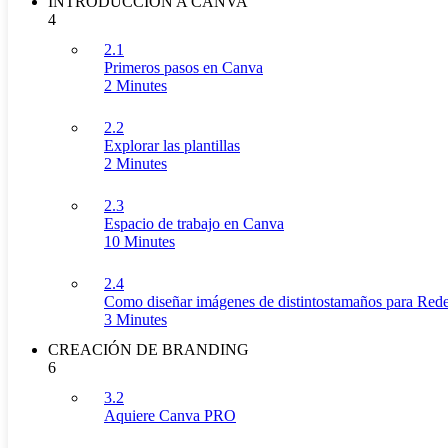
INTRODUCCIÓN A CANVA
4
2.1
Primeros pasos en Canva
2 Minutes
2.2
Explorar las plantillas
2 Minutes
2.3
Espacio de trabajo en Canva
10 Minutes
2.4
Como diseñar imágenes de distintostamaños para Rede
3 Minutes
CREACIÓN DE BRANDING
6
3.2
Aquiere Canva PRO