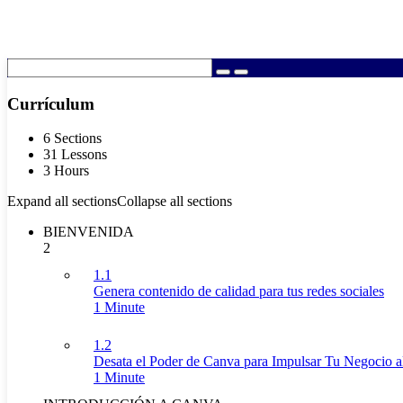
Currículum
6 Sections
31 Lessons
3 Hours
Expand all sections
Collapse all sections
BIENVENIDA
2
1.1
Genera contenido de calidad para tus redes sociales
1 Minute
1.2
Desata el Poder de Canva para Impulsar Tu Negocio 
1 Minute