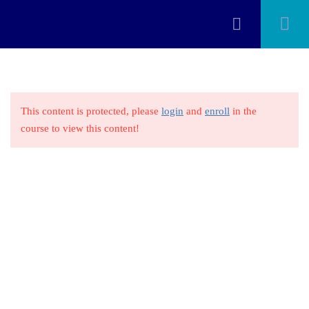
Facebook
Instagram
WhatsApp Col
WhatsApp Ecu
BIENVENIDA
2
Todos los derechos reservados
FernandoWeb
This content is protected, please
login
and
enroll
in the
INTRODUCCIÓN A CANVA
4
course to view this content!
CREACIÓN DE BRANDING
6
DISEÑO GRÁFICO CON
7
CANVA
COLABORACIÓN Y
2
TRABAJOEN EQUIPO EN