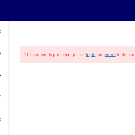
Inicio
Otr
Facebook
Instagram
2
WhatsApp Col
WhatsApp Ecu
Todos los derechos reservados
FernandoWeb
4
This content is protected, please
login
and
enroll
in the cou
6
7
2