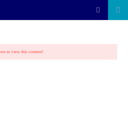
os Cursos
Constancias
Soporte
Iniciar sesión
rse to view this content!