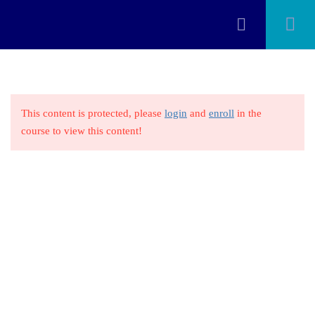
Facebook
Instagram
WhatsApp Col
WhatsApp Ecu
BIENVENIDA
2
Todos los derechos reservados
FernandoWeb
This content is protected, please
login
and
enroll
in the
INTRODUCCIÓN A CANVA
4
course to view this content!
CREACIÓN DE BRANDING
6
DISEÑO GRÁFICO CON
7
CANVA
COLABORACIÓN Y
2
TRABAJOEN EQUIPO EN